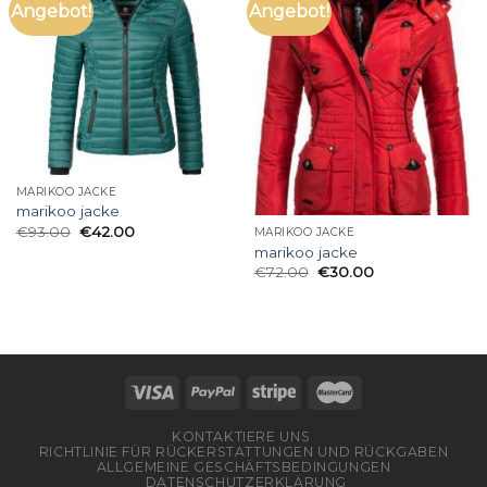
Angebot!
Angebot!
MARIKOO JACKE
marikoo jacke
€
93.00
€
42.00
MARIKOO JACKE
marikoo jacke
€
72.00
€
30.00
KONTAKTIERE UNS
RICHTLINIE FÜR RÜCKERSTATTUNGEN UND RÜCKGABEN
ALLGEMEINE GESCHÄFTSBEDINGUNGEN
DATENSCHUTZERKLÄRUNG