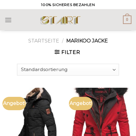
Skip
100% SICHERES BEZAHLEN
to
content
0
STARTSEITE
/
MARIKOO JACKE
FILTER
Angebot!
Angebot!