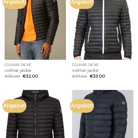
Angebot!
Angebot!
COLMAR JACKE
COLMAR JACKE
colmar jacke
colmar jacke
€
75.00
€
32.00
€
77.00
€
33.00
Angebot!
Angebot!