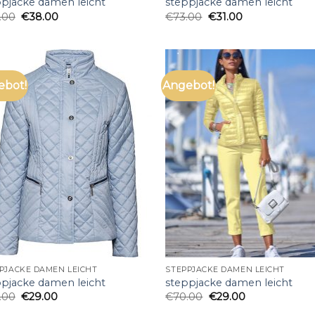
ppjacke damen leicht
steppjacke damen leicht
.00
€
38.00
€
73.00
€
31.00
ebot!
Angebot!
PJACKE DAMEN LEICHT
STEPPJACKE DAMEN LEICHT
ppjacke damen leicht
steppjacke damen leicht
.00
€
29.00
€
70.00
€
29.00