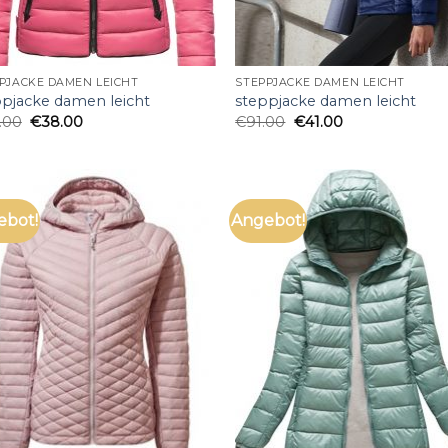
PJACKE DAMEN LEICHT
STEPPJACKE DAMEN LEICHT
ppjacke damen leicht
steppjacke damen leicht
.00
€
38.00
€
91.00
€
41.00
ebot!
Angebot!