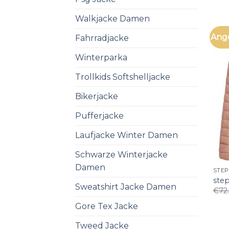
Walkjacke Damen
Ang
Fahrradjacke
Winterparka
Trollkids Softshelljacke
Bikerjacke
Pufferjacke
Laufjacke Winter Damen
Schwarze Winterjacke
Damen
STEP
ste
Sweatshirt Jacke Damen
€
72
Gore Tex Jacke
Tweed Jacke