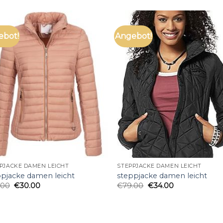
ebot!
Angebot!
PJACKE DAMEN LEICHT
STEPPJACKE DAMEN LEICHT
ppjacke damen leicht
steppjacke damen leicht
.00
€
30.00
€
79.00
€
34.00