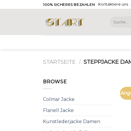
Skip
Kontaktiere uns
100% SICHERES BEZAHLEN
to
content
Suche
nach:
STARTSEITE
/
STEPPJACKE DAM
BROWSE
Ang
Colmar Jacke
Flanell Jacke
Kunstlederjacke Damen