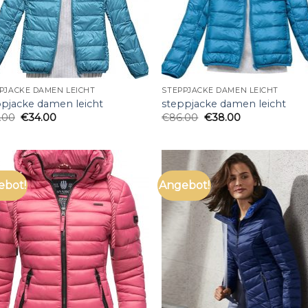
PJACKE DAMEN LEICHT
STEPPJACKE DAMEN LEICHT
ppjacke damen leicht
steppjacke damen leicht
.00
€
34.00
€
86.00
€
38.00
ebot!
Angebot!