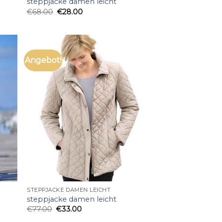
steppjacke damen leicht
€
68.00
€
28.00
Angebot!
STEPPJACKE DAMEN LEICHT
steppjacke damen leicht
€
77.00
€
33.00