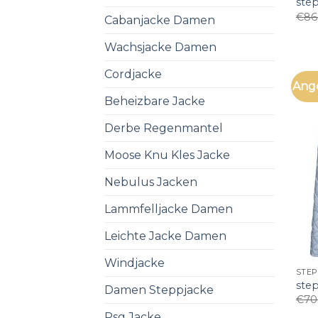
ste
€
86
Cabanjacke Damen
Wachsjacke Damen
Cordjacke
Ang
Beheizbare Jacke
Derbe Regenmantel
Moose Knu Kles Jacke
Nebulus Jacken
Lammfelljacke Damen
Leichte Jacke Damen
Windjacke
STEP
ste
Damen Steppjacke
€
70
Psg Jacke