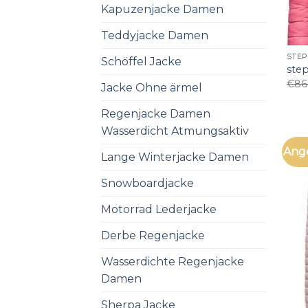
Kapuzenjacke Damen
Teddyjacke Damen
STEP
Schöffel Jacke
ste
€
86
Jacke Ohne ärmel
Regenjacke Damen
Wasserdicht Atmungsaktiv
Ang
Lange Winterjacke Damen
Snowboardjacke
Motorrad Lederjacke
Derbe Regenjacke
Wasserdichte Regenjacke
Damen
Sherpa Jacke