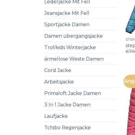
Lederjacke Mit Fell
Jeansjacke Mit Fell
Sportjacke Damen
Damen übergangsjacke
STEP
ste
Trollkids Winterjacke
€
79
ärmellose Weste Damen
Cord Jacke
Ang
Arbeitsjacke
Primaloft Jacke Damen
3 In 1 Jacke Damen
Laufjacke
Tchibo Regenjacke