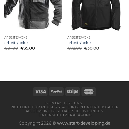
ARBEITSJACKE
ARBEITSJACKE
arbeitsjacke
arbeitsjacke
€
81.00
€
35.00
€
72.00
€
30.00
KONTAKTIERE UNS
RICHTLINIE FÜR RÜCKERSTATTUNGEN UND RÜCKGABEN
ALLGEMEINE GESCHÄFTSBEDINGUNGEN
DATENSCHUTZERKLÄRUNG
Copyright 2026 ©
www.start-developing.de