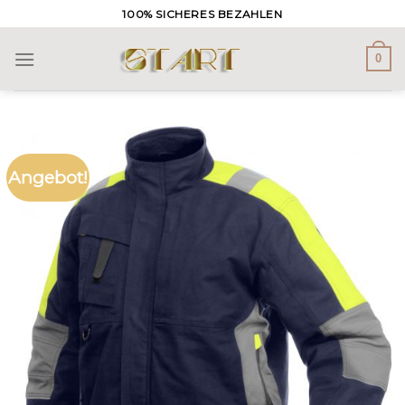
Skip
100% SICHERES BEZAHLEN
to
content
0
Angebot!