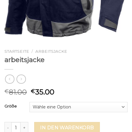
STARTSEITE
/
ARBEITSJACKE
arbeitsjacke
81.00
35.00
€
€
Größe
arbeitsjacke Menge
IN DEN WARENKORB