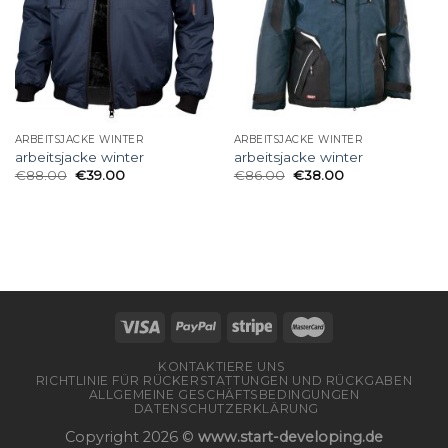
ARBEITSJACKE WINTER
ARBEITSJACKE WINTER
arbeitsjacke winter
arbeitsjacke winter
€
88.00
€
39.00
€
86.00
€
38.00
KONTAKTIERE UNS
RICHTLINIE FÜR RÜCKERSTATTUNGEN UND RÜCKGABEN
ALLGEMEINE GESCHÄFTSBEDINGUNGEN
DATENSCHUTZERKLÄRUNG
Copyright 2026 ©
www.start-developing.de