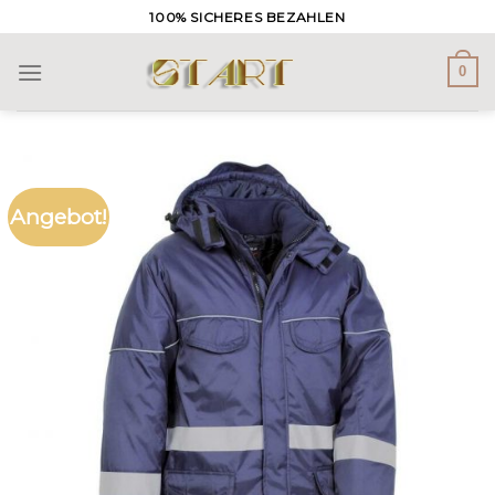
Skip
100% SICHERES BEZAHLEN
to
content
0
Angebot!