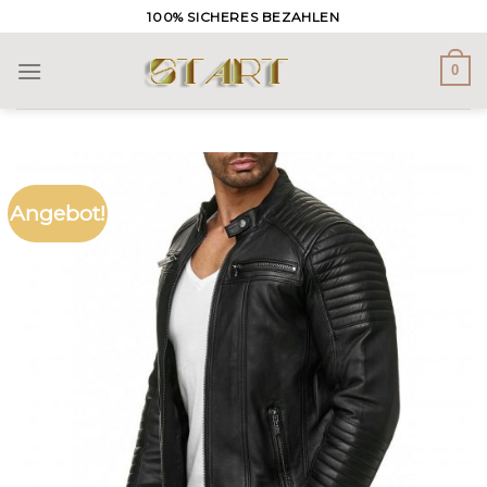
Skip
100% SICHERES BEZAHLEN
to
content
0
Angebot!