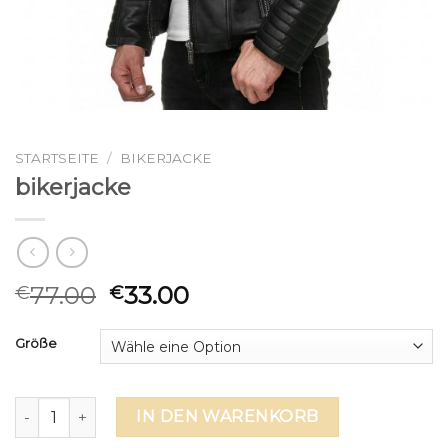
STARTSEITE
/
BIKERJACKE
bikerjacke
77.00
33.00
€
€
Größe
bikerjacke Menge
IN DEN WARENKORB