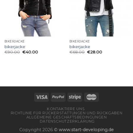
BIKERJACKE
BIKERJACKE
bikerjacke
bikerjacke
€
90.00
€
40.00
€
68.00
€
28.00
KONTAKTIERE UNS
RICHTLINIE FÜR RÜCKERSTATTUNGEN UND RÜCKGABEN
ALLGEMEINE GESCHÄFTSBEDINGUNGEN
DATENSCHUTZERKLÄRUNG
Copyright 2026 ©
www.start-developing.de