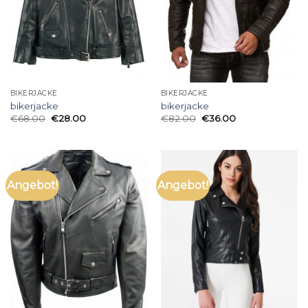
BIKERJACKE
BIKERJACKE
bikerjacke
bikerjacke
€
68.00
€
28.00
€
82.00
€
36.00
Angebot!
Angebot!