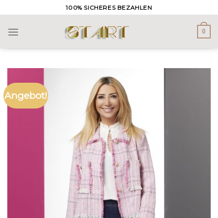
Skip
100% SICHERES BEZAHLEN
to
content
0
Angebot!