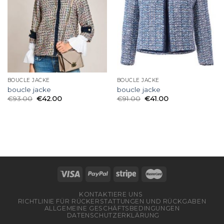
BOUCLE JACKE
BOUCLE JACKE
boucle jacke
boucle jacke
€
93.00
€
42.00
€
91.00
€
41.00
KONTAKTIERE UNS
RICHTLINIE FÜR RÜCKERSTATTUNGEN UND RÜCKGABEN
ALLGEMEINE GESCHÄFTSBEDINGUNGEN
DATENSCHUTZERKLÄRUNG