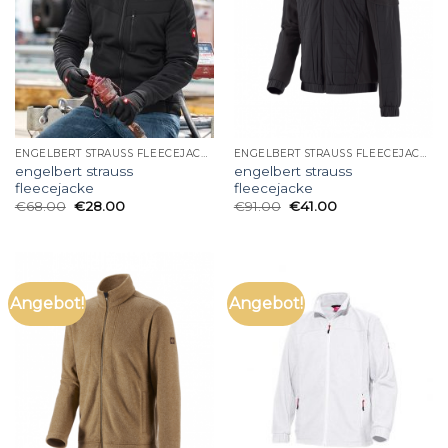
ENGELBERT STRAUSS FLEECEJACKE
ENGELBERT STRAUSS FLEECEJACKE
engelbert strauss
engelbert strauss
fleecejacke
fleecejacke
€
68.00
€
28.00
€
91.00
€
41.00
Angebot!
Angebot!