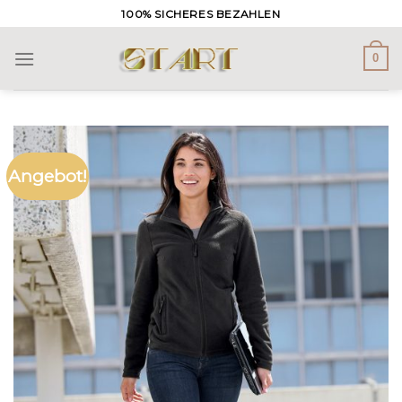
Skip
100% SICHERES BEZAHLEN
to
content
0
Angebot!