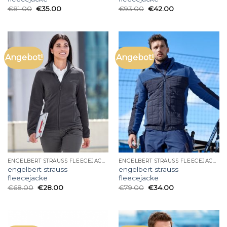
€
81.00
€
35.00
€
93.00
€
42.00
Angebot!
Angebot!
ENGELBERT STRAUSS FLEECEJACKE
ENGELBERT STRAUSS FLEECEJACKE
engelbert strauss
engelbert strauss
fleecejacke
fleecejacke
€
68.00
€
28.00
€
79.00
€
34.00