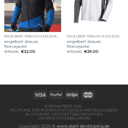
ENGELBERT STRAUSS FLEECEJACKE
ENGELBERT STRAUSS FLEECEJACKE
engelbert strauss
engelbert strauss
fleecejacke
fleecejacke
€
75.00
€
32.00
€
70.00
€
29.00
KONTAKTIERE UNS
RICHTLINIE FÜR RÜCKERSTATTUNGEN UND RÜCKGABEN
ALLGEMEINE GESCHÄFTSBEDINGUNGEN
DATENSCHUTZERKLÄRUNG
Copyright 2026 ©
www.start-developing.de