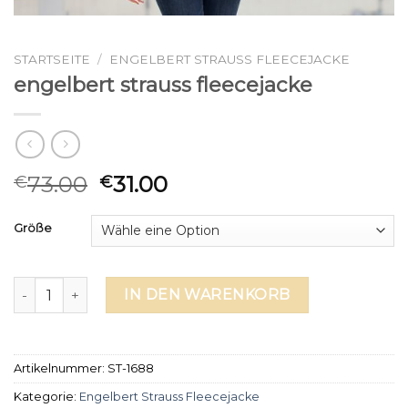
STARTSEITE
/
ENGELBERT STRAUSS FLEECEJACKE
engelbert strauss fleecejacke
73.00
31.00
€
€
Größe
engelbert strauss fleecejacke Menge
IN DEN WARENKORB
Artikelnummer:
ST-1688
Kategorie:
Engelbert Strauss Fleecejacke