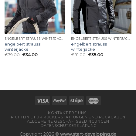
ENGELBERT STRAUSS WINTERJACKE
ENGELBERT STRAUSS WINTERJACKE
engelbert strauss
engelbert strauss
winterjacke
winterjacke
€
79.00
€
34.00
€
81.00
€
35.00
KONTAKTIERE UNS
RICHTLINIE FÜR RÜCKERSTATTUNGEN UND RÜCKGABEN
ALLGEMEINE GESCHÄFTSBEDINGUNGEN
DATENSCHUTZERKLÄRUNG
Copyright 2026 ©
www.start-developing.de