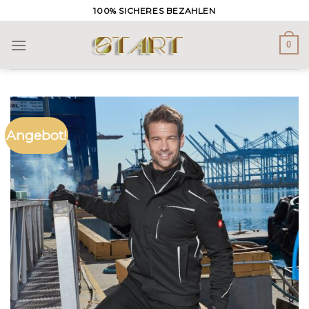
Skip
100% SICHERES BEZAHLEN
to
content
0
Angebot!