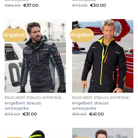
€
84.00
€
37.00
€
72.00
€
30.00
Angebot!
Angebot!
ENGELBERT STRAUSS WINTERJACKE
ENGELBERT STRAUSS WINTERJACKE
engelbert strauss
engelbert strauss
winterjacke
winterjacke
€
73.00
€
31.00
€
91.00
€
41.00