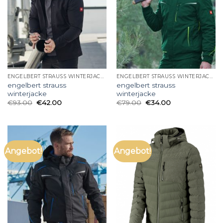
ENGELBERT STRAUSS WINTERJACKE
ENGELBERT STRAUSS WINTERJACKE
engelbert strauss
engelbert strauss
winterjacke
winterjacke
€
93.00
€
42.00
€
79.00
€
34.00
Angebot!
Angebot!