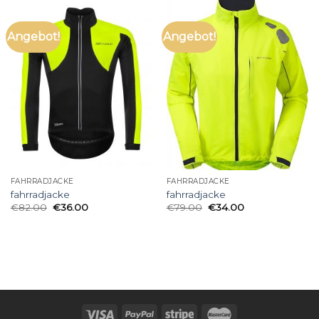
Angebot!
Angebot!
FAHRRADJACKE
FAHRRADJACKE
fahrradjacke
fahrradjacke
€
82.00
€
36.00
€
79.00
€
34.00