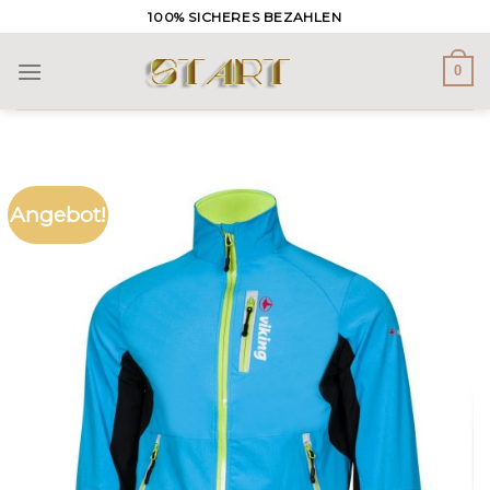
Skip
100% SICHERES BEZAHLEN
to
content
0
Angebot!