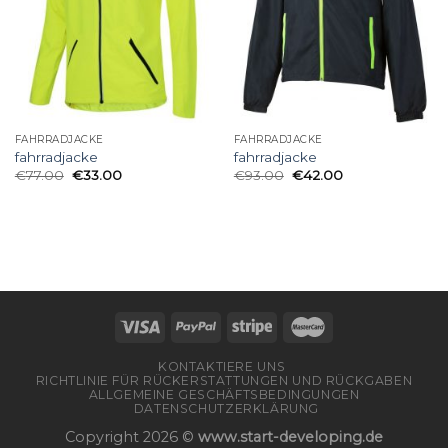
FAHRRADJACKE
FAHRRADJACKE
fahrradjacke
fahrradjacke
€
77.00
€
33.00
€
93.00
€
42.00
KONTAKTIERE UNS
RICHTLINIE FÜR RÜCKERSTATTUNGEN UND RÜCKGABEN
ALLGEMEINE GESCHÄFTSBEDINGUNGEN
DATENSCHUTZERKLÄRUNG
Copyright 2026 ©
www.start-developing.de