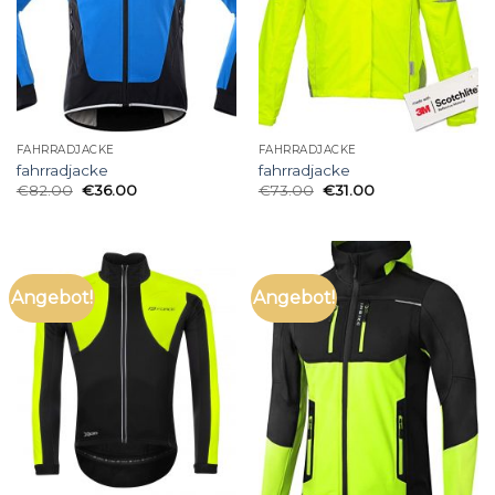
FAHRRADJACKE
FAHRRADJACKE
fahrradjacke
fahrradjacke
€
82.00
€
36.00
€
73.00
€
31.00
Angebot!
Angebot!