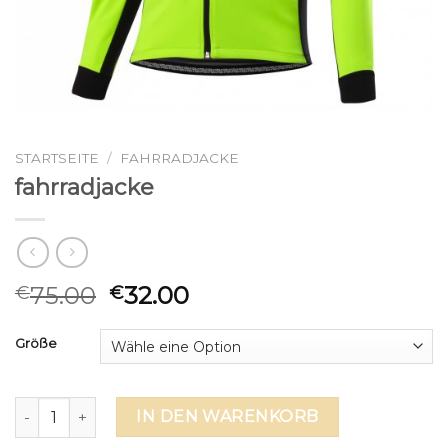
STARTSEITE
/
FAHRRADJACKE
fahrradjacke
75.00
32.00
€
€
Größe
fahrradjacke Menge
IN DEN WARENKORB