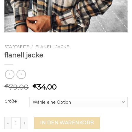
STARTSEITE
/
FLANELL JACKE
flanell jacke
79.00
34.00
€
€
Größe
flanell jacke Menge
IN DEN WARENKORB