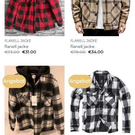
FLANELL JACKE
FLANELL JACKE
flanell jacke
flanell jacke
€
73.00
€
31.00
€
79.00
€
34.00
Angebot!
Angebot!