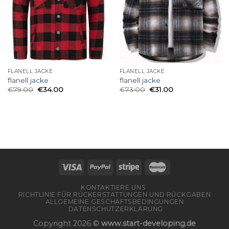
FLANELL JACKE
FLANELL JACKE
flanell jacke
flanell jacke
€
79.00
€
34.00
€
73.00
€
31.00
KONTAKTIERE UNS
RICHTLINIE FÜR RÜCKERSTATTUNGEN UND RÜCKGABEN
ALLGEMEINE GESCHÄFTSBEDINGUNGEN
DATENSCHUTZERKLÄRUNG
Copyright 2026 ©
www.start-developing.de