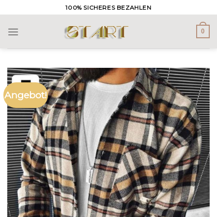
Skip
100% SICHERES BEZAHLEN
to
content
0
Angebot!