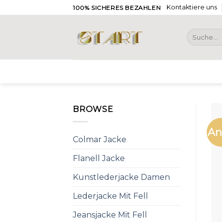
Skip
Kontaktiere uns
100% SICHERES BEZAHLEN
to
content
Suche
nach:
BROWSE
An
Colmar Jacke
Flanell Jacke
Kunstlederjacke Damen
Lederjacke Mit Fell
Jeansjacke Mit Fell