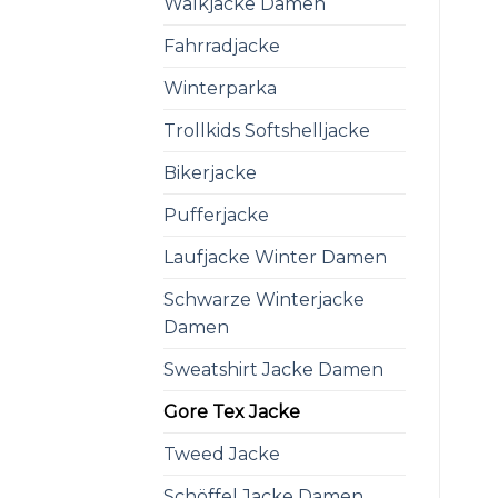
Walkjacke Damen
Fahrradjacke
Winterparka
Trollkids Softshelljacke
Bikerjacke
Pufferjacke
Laufjacke Winter Damen
Schwarze Winterjacke
Damen
Sweatshirt Jacke Damen
Gore Tex Jacke
Tweed Jacke
Schöffel Jacke Damen