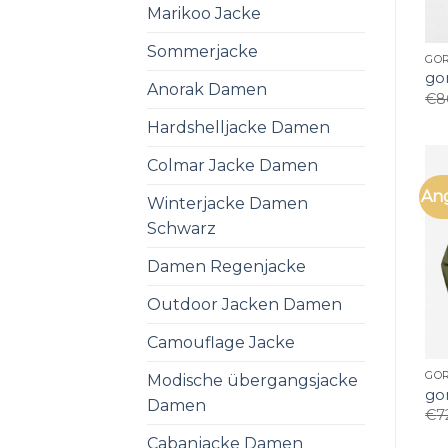
Marikoo Jacke
Sommerjacke
GOR
gor
Anorak Damen
€
8
Hardshelljacke Damen
Colmar Jacke Damen
An
Winterjacke Damen
Schwarz
Damen Regenjacke
Outdoor Jacken Damen
Camouflage Jacke
GOR
Modische übergangsjacke
gor
Damen
€
7
Cabanjacke Damen