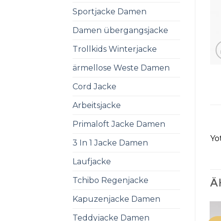
Sportjacke Damen
Damen übergangsjacke
Trollkids Winterjacke
ärmellose Weste Damen
Cord Jacke
Arbeitsjacke
Primaloft Jacke Damen
Yo
3 In 1 Jacke Damen
Laufjacke
Tchibo Regenjacke
Ä
Kapuzenjacke Damen
Teddyjacke Damen