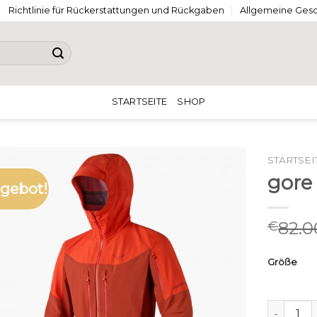
Richtlinie für Rückerstattungen und Rückgaben
Allgemeine Ges
STARTSEITE
SHOP
STARTSEI
gore 
gebot!
82.0
€
Größe
gore tex