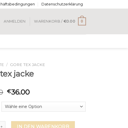
chäftsbedingungen
Datenschutzerklärung
0
ANMELDEN
WARENKORB /
€
0.00
TE
/
GORE TEX JACKE
tex jacke
0
36.00
€
 jacke Menge
IN DEN WARENKORB