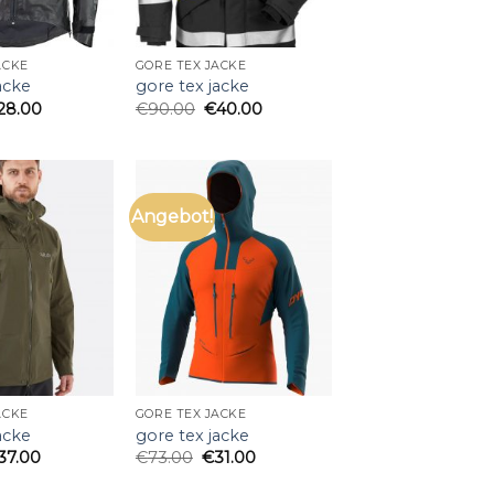
ACKE
GORE TEX JACKE
acke
gore tex jacke
28.00
€
90.00
€
40.00
Angebot!
ACKE
GORE TEX JACKE
acke
gore tex jacke
37.00
€
73.00
€
31.00