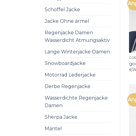
An
Schöffel Jacke
Jacke Ohne ärmel
Regenjacke Damen
Wasserdicht Atmungsaktiv
Lange Winterjacke Damen
GOR
Snowboardjacke
gor
€
7
Motorrad Lederjacke
Derbe Regenjacke
Wasserdichte Regenjacke
An
Damen
Sherpa Jacke
Mäntel