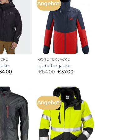
Angebot!
ACKE
GORE TEX JACKE
acke
gore tex jacke
34.00
€
84.00
€
37.00
Angebot!