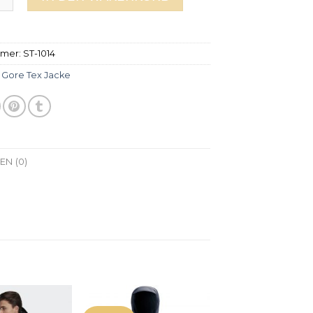
mmer:
ST-1014
:
Gore Tex Jacke
N (0)