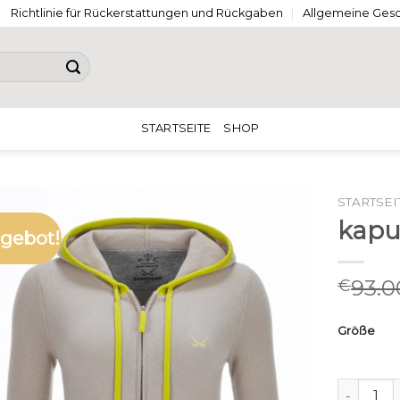
Richtlinie für Rückerstattungen und Rückgaben
Allgemeine Ges
STARTSEITE
SHOP
STARTSEI
kapu
gebot!
93.0
€
Größe
kapuzen