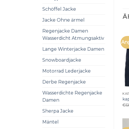
Schöffel Jacke
Ä
Jacke Ohne ärmel
Regenjacke Damen
Wasserdicht Atmungsaktiv
An
Lange Winterjacke Damen
Snowboardjacke
Motorrad Lederjacke
Derbe Regenjacke
Wasserdichte Regenjacke
KA
ka
Damen
€
6
Sherpa Jacke
Mäntel