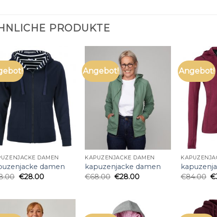
HNLICHE PRODUKTE
gebot!
Angebot!
Angebot!
PUZENJACKE DAMEN
KAPUZENJACKE DAMEN
KAPUZENJA
puzenjacke damen
kapuzenjacke damen
kapuzenj
8.00
€
28.00
€
68.00
€
28.00
€
84.00
€