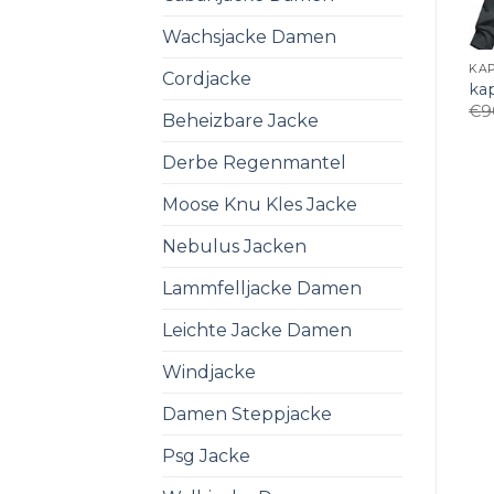
Wachsjacke Damen
KA
Cordjacke
ka
€
9
Beheizbare Jacke
Derbe Regenmantel
Moose Knu Kles Jacke
Nebulus Jacken
Lammfelljacke Damen
Leichte Jacke Damen
Windjacke
Damen Steppjacke
Psg Jacke