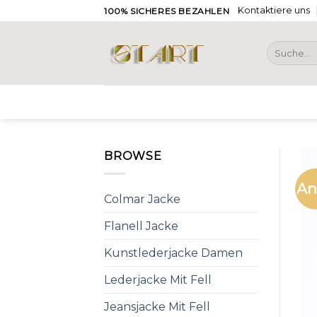
Skip
Kontaktiere uns
100% SICHERES BEZAHLEN
to
content
Suche
nach:
BROWSE
An
Colmar Jacke
Flanell Jacke
Kunstlederjacke Damen
Lederjacke Mit Fell
Jeansjacke Mit Fell