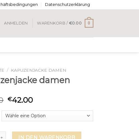
chäftsbedingungen
Datenschutzerklärung
0
ANMELDEN
WARENKORB /
€
0.00
TE
/
KAPUZENJACKE DAMEN
zenjacke damen
0
42.00
€
jacke damen Menge
IN DEN WARENKORB