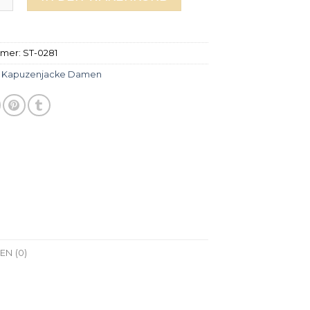
mmer:
ST-0281
:
Kapuzenjacke Damen
N (0)