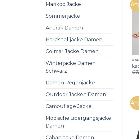
Marikoo Jacke
An
Sommerjacke
Anorak Damen
Hardshelljacke Damen
Colmar Jacke Damen
KA
Winterjacke Damen
ka
Schwarz
€
7
Damen Regenjacke
Outdoor Jacken Damen
An
Camouflage Jacke
Modische übergangsjacke
Damen
Cabanjacke Damen