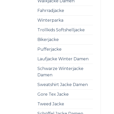
Walkjacke Damen
Fahrradjacke
Winterparka
Trollkids Softshelljacke
Bikerjacke
Pufferjacke
Laufjacke Winter Damen
Schwarze Winterjacke
Damen
Sweatshirt Jacke Damen
Gore Tex Jacke
Tweed Jacke
Schöffel Jacke Damen