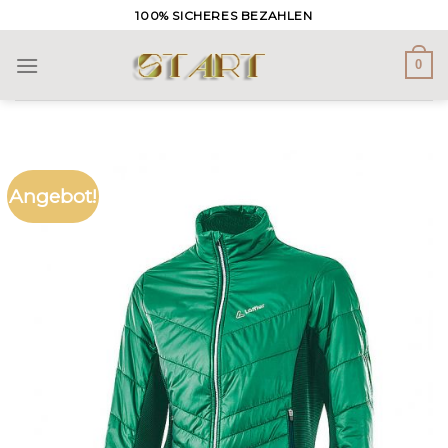
Skip
100% SICHERES BEZAHLEN
to
content
0
Angebot!