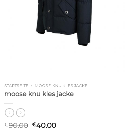
STARTSEITE
/
MOOSE KNU KLES JACKE
moose knu kles jacke
90.00
40.00
€
€