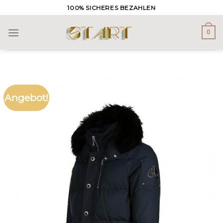
Skip
100% SICHERES BEZAHLEN
to
content
0
Angebot!