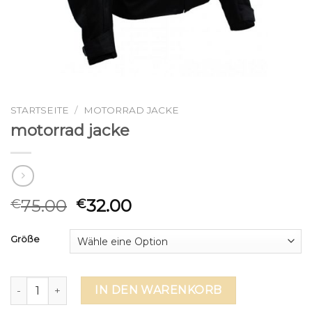
STARTSEITE
/
MOTORRAD JACKE
motorrad jacke
75.00
32.00
€
€
Größe
motorrad jacke Menge
IN DEN WARENKORB