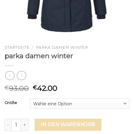
STARTSEITE
/
PARKA DAMEN WINTER
parka damen winter
93.00
42.00
€
€
Größe
parka damen winter Menge
IN DEN WARENKORB