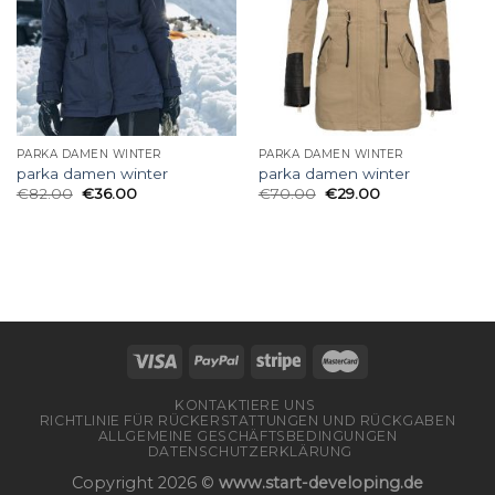
PARKA DAMEN WINTER
PARKA DAMEN WINTER
parka damen winter
parka damen winter
€
82.00
€
36.00
€
70.00
€
29.00
KONTAKTIERE UNS
RICHTLINIE FÜR RÜCKERSTATTUNGEN UND RÜCKGABEN
ALLGEMEINE GESCHÄFTSBEDINGUNGEN
DATENSCHUTZERKLÄRUNG
Copyright 2026 ©
www.start-developing.de