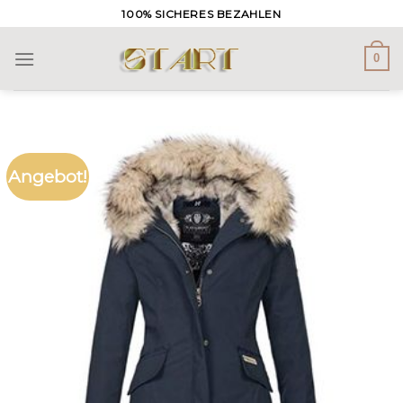
Skip
100% SICHERES BEZAHLEN
to
content
0
Angebot!