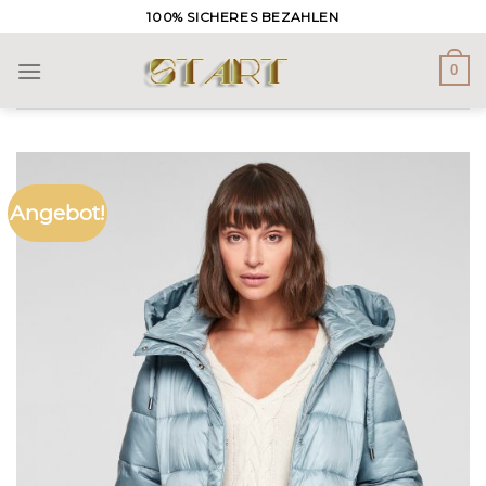
Skip
100% SICHERES BEZAHLEN
to
content
0
Angebot!