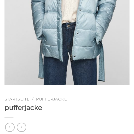
STARTSEITE
/
PUFFERJACKE
pufferjacke