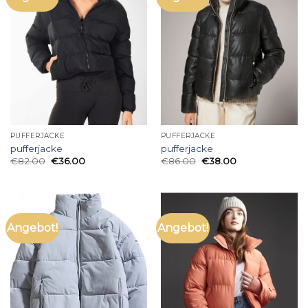
PUFFERJACKE
PUFFERJACKE
pufferjacke
pufferjacke
€
82.00
€
36.00
€
86.00
€
38.00
Angebot!
Angebot!