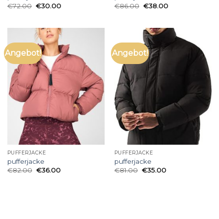
€
72.00
€
30.00
€
86.00
€
38.00
Angebot!
Angebot!
PUFFERJACKE
PUFFERJACKE
pufferjacke
pufferjacke
€
82.00
€
36.00
€
81.00
€
35.00