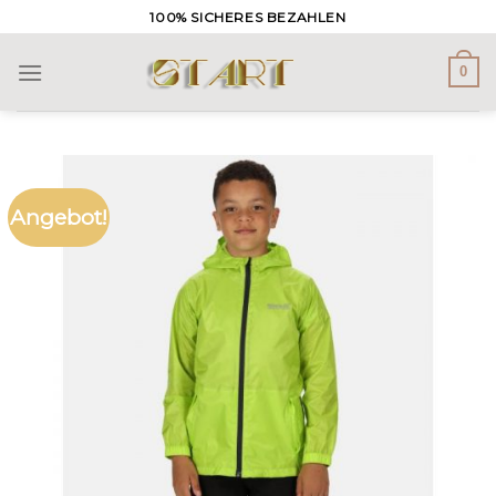
Skip
100% SICHERES BEZAHLEN
to
content
0
Angebot!