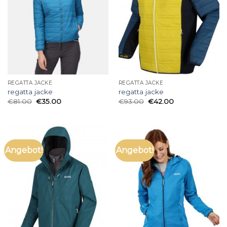
REGATTA JACKE
REGATTA JACKE
regatta jacke
regatta jacke
€
81.00
€
35.00
€
93.00
€
42.00
Angebot!
Angebot!