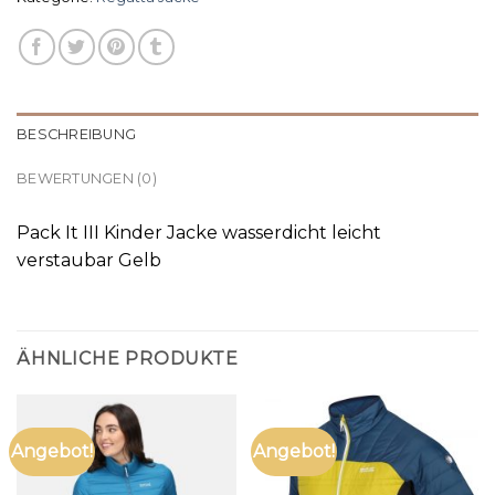
BESCHREIBUNG
BEWERTUNGEN (0)
Pack It III Kinder Jacke wasserdicht leicht
verstaubar Gelb
ÄHNLICHE PRODUKTE
Angebot!
Angebot!