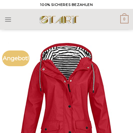
Skip
100% SICHERES BEZAHLEN
to
content
0
Angebot!