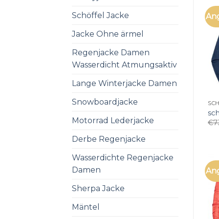
Schöffel Jacke
An
Jacke Ohne ärmel
Regenjacke Damen
Wasserdicht Atmungsaktiv
Lange Winterjacke Damen
Snowboardjacke
SC
sc
Motorrad Lederjacke
€
7
Derbe Regenjacke
Wasserdichte Regenjacke
Damen
An
Sherpa Jacke
Mäntel