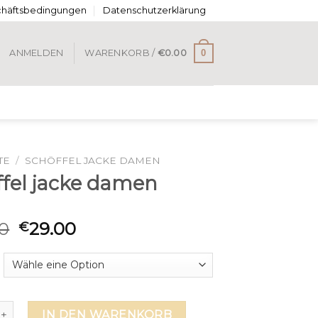
chäftsbedingungen
Datenschutzerklärung
0
ANMELDEN
WARENKORB /
€
0.00
TE
/
SCHÖFFEL JACKE DAMEN
ffel jacke damen
0
29.00
€
 jacke damen Menge
IN DEN WARENKORB