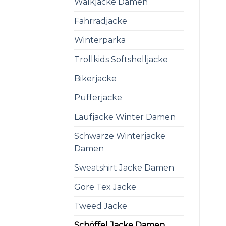
Walkjacke Damen
Fahrradjacke
Winterparka
Trollkids Softshelljacke
Bikerjacke
Pufferjacke
Laufjacke Winter Damen
Schwarze Winterjacke
Damen
Sweatshirt Jacke Damen
Gore Tex Jacke
Tweed Jacke
Schöffel Jacke Damen