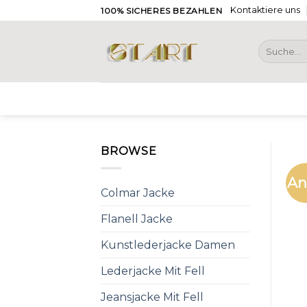
Skip
Kontaktiere uns
100% SICHERES BEZAHLEN
to
content
Suche
nach:
BROWSE
An
Colmar Jacke
Flanell Jacke
Kunstlederjacke Damen
Lederjacke Mit Fell
Jeansjacke Mit Fell