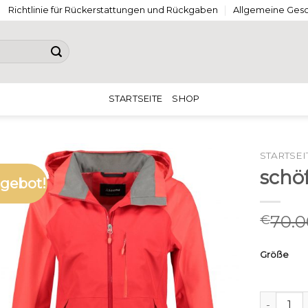
Richtlinie für Rückerstattungen und Rückgaben
Allgemeine Ges
STARTSEITE
SHOP
STARTSEI
schö
gebot!
70.0
€
Größe
schöffel