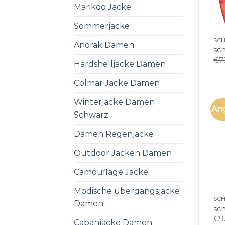
Marikoo Jacke
Sommerjacke
SC
Anorak Damen
sc
€
7
Hardshelljacke Damen
Colmar Jacke Damen
Winterjacke Damen
An
Schwarz
Damen Regenjacke
Outdoor Jacken Damen
Camouflage Jacke
Modische übergangsjacke
SC
Damen
sc
€
9
Cabanjacke Damen