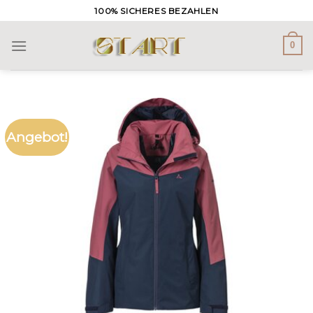
Skip
100% SICHERES BEZAHLEN
to
content
0
Angebot!