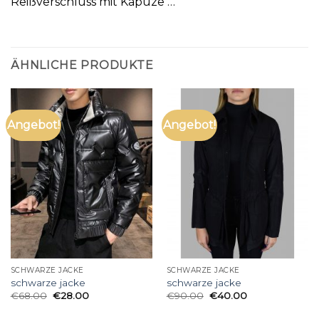
Reißverschluss mit Kapuze …
ÄHNLICHE PRODUKTE
Angebot!
Angebot!
SCHWARZE JACKE
SCHWARZE JACKE
schwarze jacke
schwarze jacke
€
68.00
€
28.00
€
90.00
€
40.00