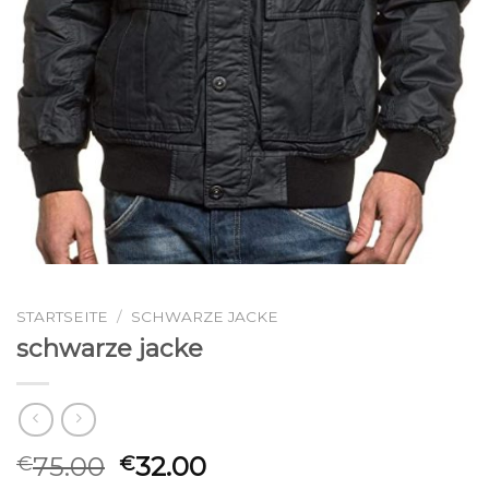
STARTSEITE
/
SCHWARZE JACKE
schwarze jacke
75.00
32.00
€
€