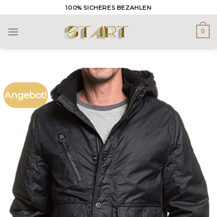
Skip
100% SICHERES BEZAHLEN
to
content
0
Angebot!