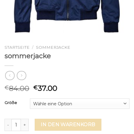
STARTSEITE
/
SOMMERJACKE
sommerjacke
84.00
37.00
€
€
Größe
sommerjacke Menge
IN DEN WARENKORB