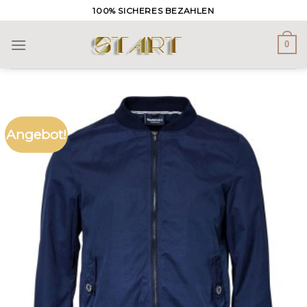
Skip
100% SICHERES BEZAHLEN
to
content
0
Angebot!