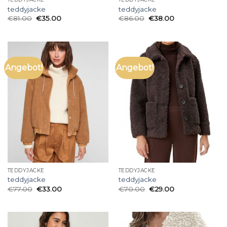
teddyjacke
teddyjacke
€
81.00
€
35.00
€
86.00
€
38.00
Angebot!
Angebot!
TEDDYJACKE
TEDDYJACKE
teddyjacke
teddyjacke
€
77.00
€
33.00
€
70.00
€
29.00