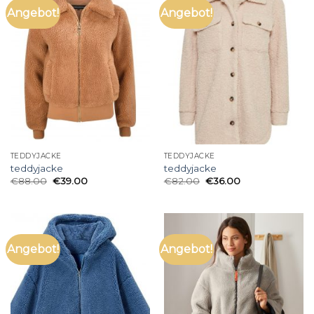
Angebot!
Angebot!
TEDDYJACKE
TEDDYJACKE
teddyjacke
teddyjacke
€
88.00
€
39.00
€
82.00
€
36.00
Angebot!
Angebot!