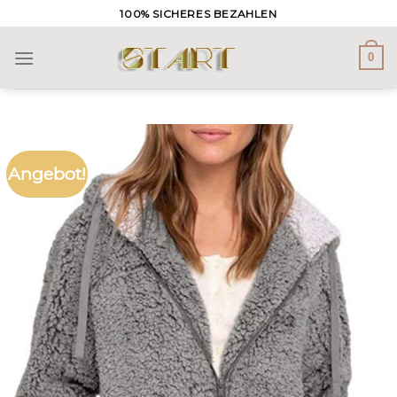
Skip
100% SICHERES BEZAHLEN
to
content
0
Angebot!