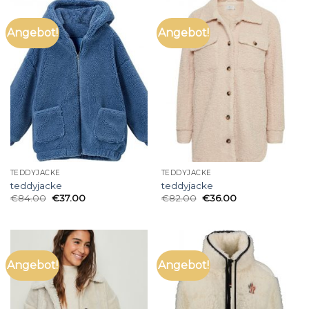
Angebot!
Angebot!
TEDDYJACKE
TEDDYJACKE
teddyjacke
teddyjacke
€
84.00
€
37.00
€
82.00
€
36.00
Angebot!
Angebot!