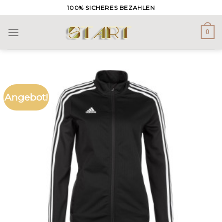
Skip
100% SICHERES BEZAHLEN
to
content
0
Angebot!