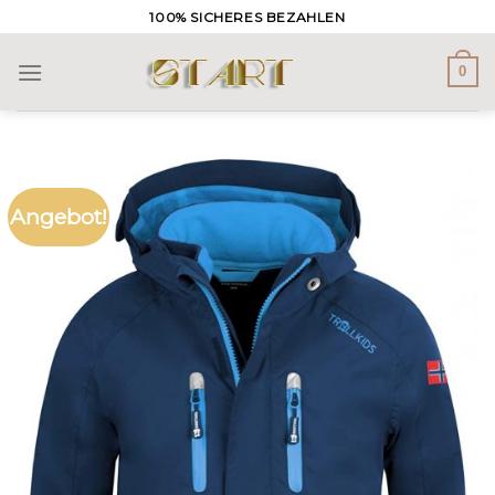
Skip
100% SICHERES BEZAHLEN
to
content
0
Angebot!