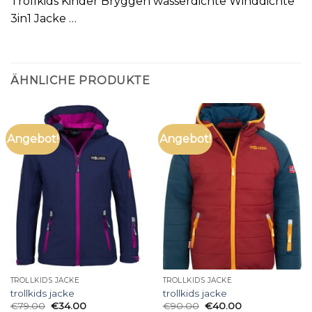
Trollkids Kinder Bryggen wasserdichte Winddichte
3in1 Jacke …
ÄHNLICHE PRODUKTE
Angebot!
Angebot!
TROLLKIDS JACKE
TROLLKIDS JACKE
trollkids jacke
trollkids jacke
€
79.00
€
34.00
€
90.00
€
40.00