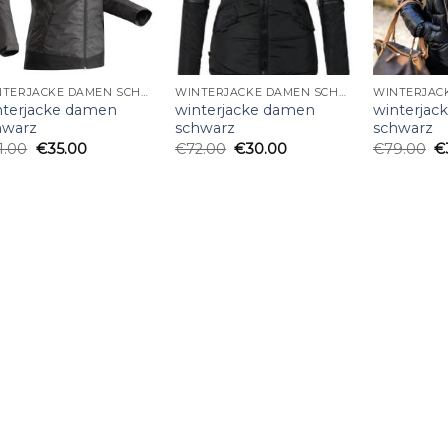
WINTERJACKE DAMEN SCHWARZ
WINTERJACKE DAMEN SCHWARZ
nterjacke damen
winterjacke damen
winterjac
hwarz
schwarz
schwarz
1.00
€
35.00
€
72.00
€
30.00
€
79.00
€