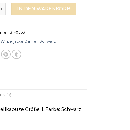
cke damen schwarz Menge
IN DEN WARENKORB
mmer:
ST-0563
:
Winterjacke Damen Schwarz
N (0)
ellkapuze Größe: L Farbe: Schwarz