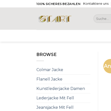
Skip
Kontaktiere uns
100% SICHERES BEZAHLEN
to
content
Suche
nach:
BROWSE
An
Colmar Jacke
Flanell Jacke
Kunstlederjacke Damen
Lederjacke Mit Fell
Jeansjacke Mit Fell