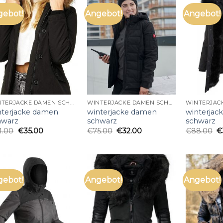
gebot!
Angebot!
Angebot!
WINTERJACKE DAMEN SCHWARZ
WINTERJACKE DAMEN SCHWARZ
nterjacke damen
winterjacke damen
winterjac
hwarz
schwarz
schwarz
1.00
€
35.00
€
75.00
€
32.00
€
88.00
€
gebot!
Angebot!
Angebot!