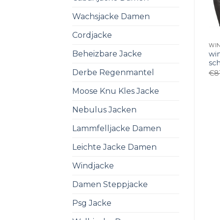
Wachsjacke Damen
Cordjacke
Beheizbare Jacke
wi
sc
Derbe Regenmantel
€
8
Moose Knu Kles Jacke
Nebulus Jacken
Lammfelljacke Damen
Leichte Jacke Damen
Windjacke
Damen Steppjacke
Psg Jacke