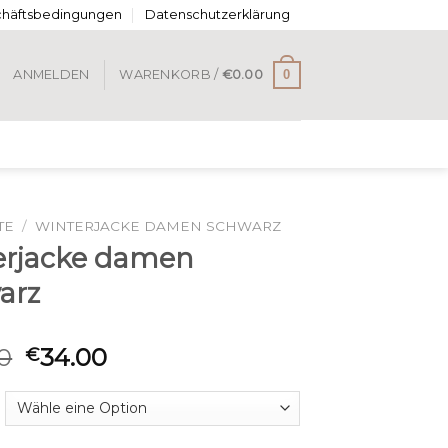
chäftsbedingungen
Datenschutzerklärung
0
ANMELDEN
WARENKORB /
€
0.00
TE
/
WINTERJACKE DAMEN SCHWARZ
erjacke damen
arz
0
34.00
€