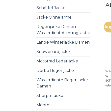
Ä
Schöffel Jacke
Jacke Ohne ärmel
Regenjacke Damen
An
Wasserdicht Atmungsaktiv
Lange Winterjacke Damen
Snowboardjacke
Motorrad Lederjacke
Derbe Regenjacke
wi
Wasserdichte Regenjacke
sc
€
8
Damen
Sherpa Jacke
Mäntel