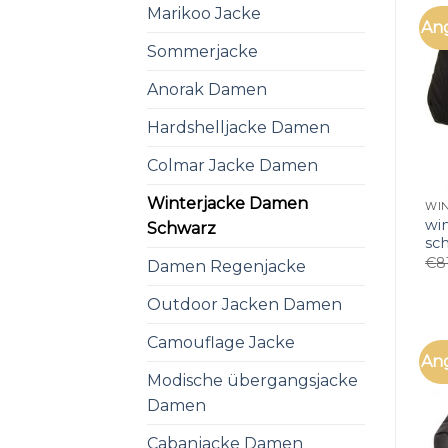
Marikoo Jacke
An
Sommerjacke
Anorak Damen
Hardshelljacke Damen
Colmar Jacke Damen
Winterjacke Damen
wi
Schwarz
sc
€
8
Damen Regenjacke
Outdoor Jacken Damen
Camouflage Jacke
An
Modische übergangsjacke
Damen
Cabanjacke Damen