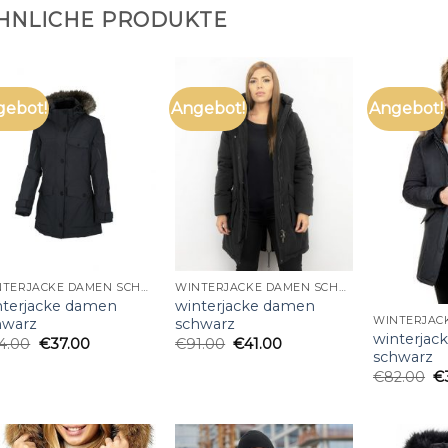
HNLICHE PRODUKTE
gebot!
Angebot!
Angebot!
WINTERJACKE DAMEN SCHWARZ
WINTERJACKE DAMEN SCHWARZ
nterjacke damen
winterjacke damen
hwarz
schwarz
winterjac
4.00
€
37.00
€
91.00
€
41.00
schwarz
€
82.00
€