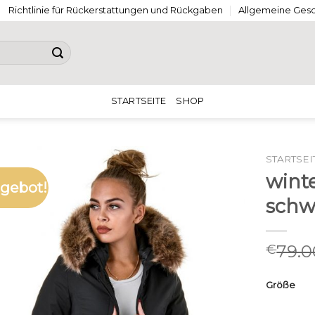
Richtlinie für Rückerstattungen und Rückgaben
Allgemeine Ges
STARTSEITE
SHOP
STARTSEI
wint
gebot!
schw
79.0
€
Größe