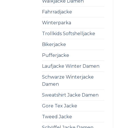
Walkjacke Damen
Fahrradjacke
Winterparka
Trollkids Softshelljacke
Bikerjacke
Pufferjacke
Laufjacke Winter Damen
Schwarze Winterjacke
Damen
Sweatshirt Jacke Damen
Gore Tex Jacke
Tweed Jacke
Schöffel Jacke Damen