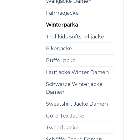
Walkjacke Damen
Fahrradjacke
Winterparka
Trollkids Softshelljacke
Bikerjacke
Pufferjacke
Laufjacke Winter Damen
Schwarze Winterjacke
Damen
Sweatshirt Jacke Damen
Gore Tex Jacke
Tweed Jacke
Schöffel Jacke Damen