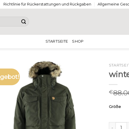
Richtlinie für Rückerstattungen und Rückgaben
Allgemeine Ges
STARTSEITE
SHOP
STARTSEI
wint
gebot!
88.0
€
Größe
winterpa