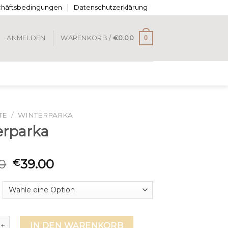
chäftsbedingungen
Datenschutzerklärung
0
ANMELDEN
WARENKORB /
€
0.00
TE
/
WINTERPARKA
erparka
0
39.00
€
rka Menge
IN DEN WARENKORB