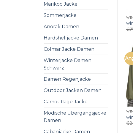
Marikoo Jacke
Sommerjacke
WI
wi
Anorak Damen
€
7
Hardshelljacke Damen
Colmar Jacke Damen
An
Winterjacke Damen
Schwarz
Damen Regenjacke
Outdoor Jacken Damen
Camouflage Jacke
WI
Modische übergangsjacke
wi
Damen
€
8
Cabanjacke Damen