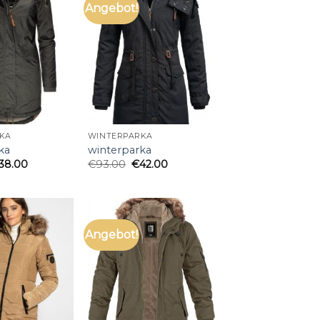
Angebot!
KA
WINTERPARKA
ka
winterparka
38.00
€
93.00
€
42.00
Angebot!