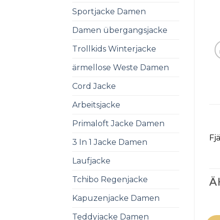
Sportjacke Damen
Damen übergangsjacke
Trollkids Winterjacke
ärmellose Weste Damen
Cord Jacke
Arbeitsjacke
Primaloft Jacke Damen
Fj
3 In 1 Jacke Damen
Laufjacke
Tchibo Regenjacke
Ä
Kapuzenjacke Damen
Teddyjacke Damen