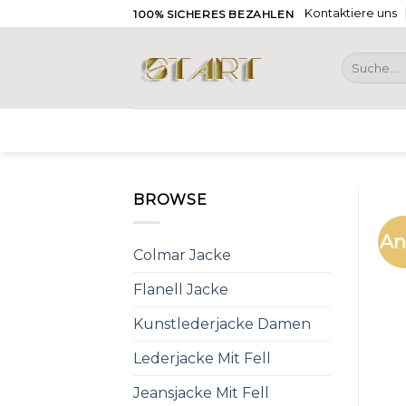
Skip
Kontaktiere uns
100% SICHERES BEZAHLEN
to
content
Suche
nach:
BROWSE
An
Colmar Jacke
Flanell Jacke
Kunstlederjacke Damen
Lederjacke Mit Fell
Jeansjacke Mit Fell