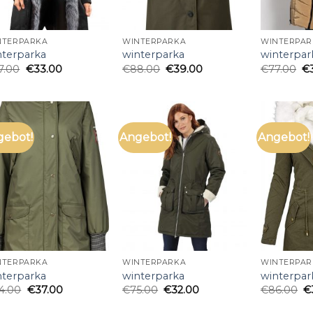
NTERPARKA
WINTERPARKA
WINTERPAR
nterparka
winterparka
winterpar
7.00
€
33.00
€
88.00
€
39.00
€
77.00
€
gebot!
Angebot!
Angebot!
NTERPARKA
WINTERPARKA
WINTERPAR
nterparka
winterparka
winterpar
4.00
€
37.00
€
75.00
€
32.00
€
86.00
€