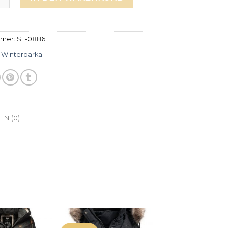
mmer:
ST-0886
:
Winterparka
N (0)