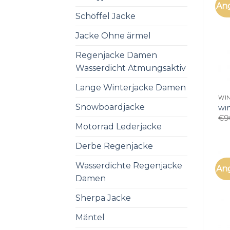
An
Schöffel Jacke
Jacke Ohne ärmel
Regenjacke Damen
Wasserdicht Atmungsaktiv
Lange Winterjacke Damen
WI
Snowboardjacke
wi
€
9
Motorrad Lederjacke
Derbe Regenjacke
Wasserdichte Regenjacke
An
Damen
Sherpa Jacke
Mäntel