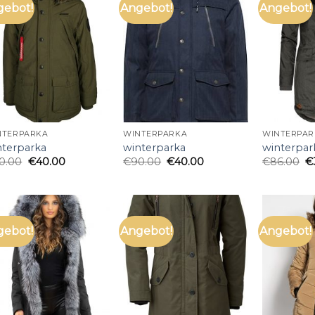
gebot!
Angebot!
Angebot!
NTERPARKA
WINTERPARKA
WINTERPAR
nterparka
winterparka
winterpar
0.00
€
40.00
€
90.00
€
40.00
€
86.00
€
gebot!
Angebot!
Angebot!