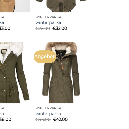
KA
WINTERPARKA
ka
winterparka
33.00
€
75.00
€
32.00
Angebot!
KA
WINTERPARKA
ka
winterparka
38.00
€
93.00
€
42.00