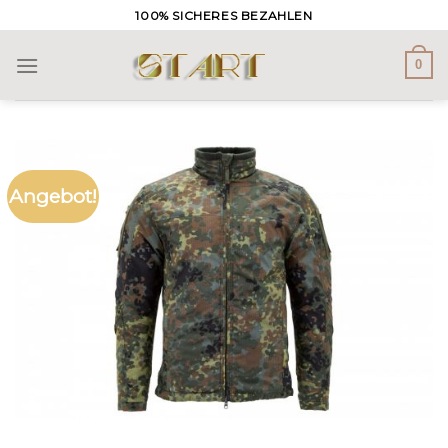
Skip
100% SICHERES BEZAHLEN
to
content
0
Angebot!