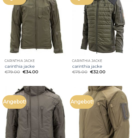
CARINTHIA JACKE
CARINTHIA JACKE
carinthia jacke
carinthia jacke
€
79.00
€
34.00
€
75.00
€
32.00
Angebot!
Angebot!