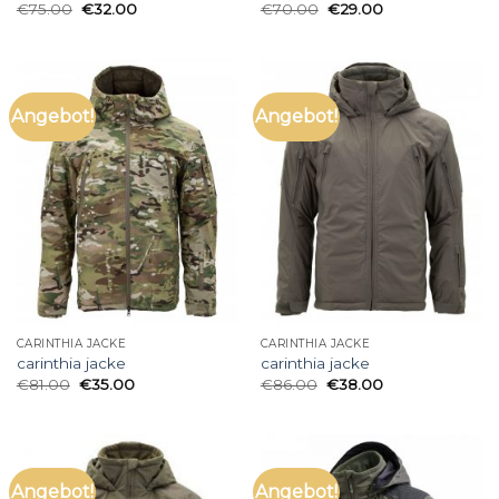
€
75.00
€
32.00
€
70.00
€
29.00
Angebot!
Angebot!
CARINTHIA JACKE
CARINTHIA JACKE
carinthia jacke
carinthia jacke
€
81.00
€
35.00
€
86.00
€
38.00
Angebot!
Angebot!