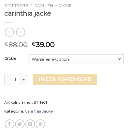
STARTSEITE
/
CARINTHIA JACKE
carinthia jacke
88.00
39.00
€
€
Größe
carinthia jacke Menge
IN DEN WARENKORB
Artikelnummer:
ST-1401
Kategorie:
Carinthia Jacke