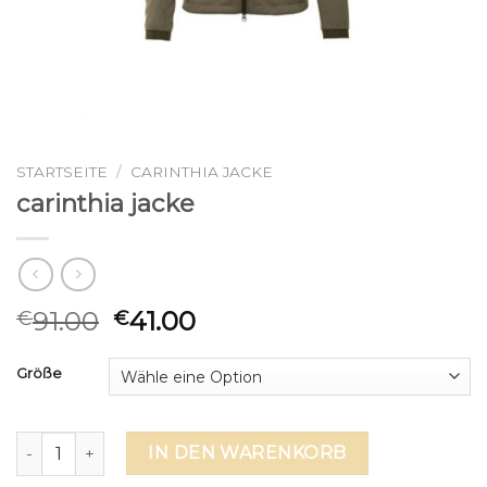
STARTSEITE
/
CARINTHIA JACKE
carinthia jacke
91.00
41.00
€
€
Größe
carinthia jacke Menge
IN DEN WARENKORB