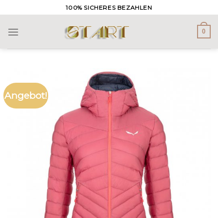
Skip
100% SICHERES BEZAHLEN
to
content
0
Angebot!