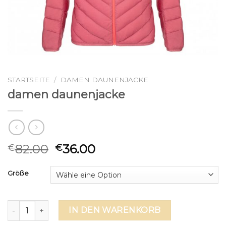
STARTSEITE
/
DAMEN DAUNENJACKE
damen daunenjacke
82.00
36.00
€
€
Größe
damen daunenjacke Menge
IN DEN WARENKORB