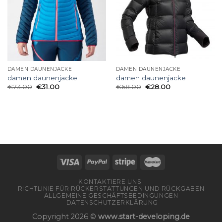
DAMEN DAUNENJACKE
DAMEN DAUNENJACKE
damen daunenjacke
damen daunenjacke
€
73.00
€
31.00
€
68.00
€
28.00
KONTAKTIERE UNS
RICHTLINIE FÜR RÜCKERSTATTUNGEN UND RÜCKGABEN
ALLGEMEINE GESCHÄFTSBEDINGUNGEN
DATENSCHUTZERKLÄRUNG
Copyright 2026 ©
www.start-developing.de