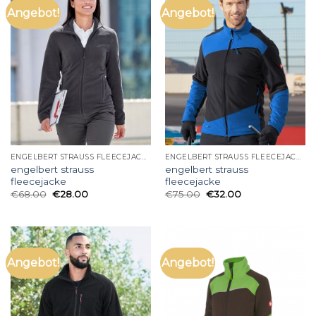
Angebot!
Angebot!
ENGELBERT STRAUSS FLEECEJACKE
ENGELBERT STRAUSS FLEECEJACKE
engelbert strauss
engelbert strauss
fleecejacke
fleecejacke
€
68.00
€
28.00
€
75.00
€
32.00
Angebot!
Angebot!