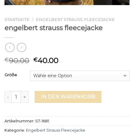
STARTSEITE
/
ENGELBERT STRAUSS FLEECEJACKE
engelbert strauss fleecejacke
90.00
40.00
€
€
Größe
engelbert strauss fleecejacke Menge
IN DEN WARENKORB
Artikelnummer:
ST-1681
Kategorie:
Engelbert Strauss Fleecejacke