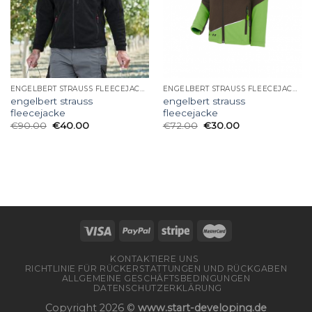
ENGELBERT STRAUSS FLEECEJACKE
ENGELBERT STRAUSS FLEECEJACKE
engelbert strauss
engelbert strauss
fleecejacke
fleecejacke
€
90.00
€
40.00
€
72.00
€
30.00
KONTAKTIERE UNS
RICHTLINIE FÜR RÜCKERSTATTUNGEN UND RÜCKGABEN
ALLGEMEINE GESCHÄFTSBEDINGUNGEN
DATENSCHUTZERKLÄRUNG
Copyright 2026 ©
www.start-developing.de