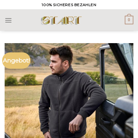
Skip
100% SICHERES BEZAHLEN
to
content
0
Angebot!