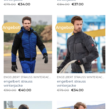
€
79.00
€
34.00
€
84.00
€
37.00
Angebot!
Angebot!
ENGELBERT STRAUSS WINTERJACKE
ENGELBERT STRAUSS WINTERJACKE
engelbert strauss
engelbert strauss
winterjacke
winterjacke
€
90.00
€
40.00
€
79.00
€
34.00