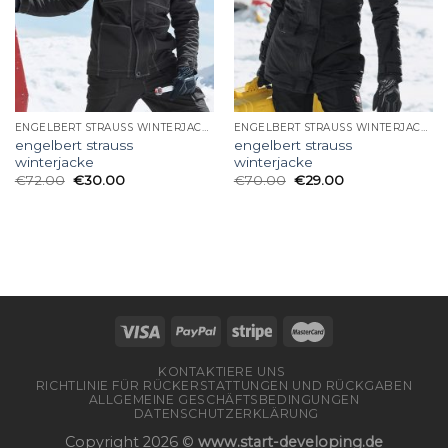
ENGELBERT STRAUSS WINTERJACKE
ENGELBERT STRAUSS WINTERJACKE
engelbert strauss
engelbert strauss
winterjacke
winterjacke
€
72.00
€
30.00
€
70.00
€
29.00
KONTAKTIERE UNS
RICHTLINIE FÜR RÜCKERSTATTUNGEN UND RÜCKGABEN
ALLGEMEINE GESCHÄFTSBEDINGUNGEN
DATENSCHUTZERKLÄRUNG
Copyright 2026 ©
www.start-developing.de