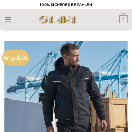
Skip
100% SICHERES BEZAHLEN
to
content
0
Angebot!