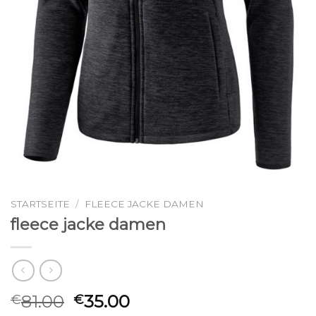
STARTSEITE
/
FLEECE JACKE DAMEN
fleece jacke damen
81.00
35.00
€
€