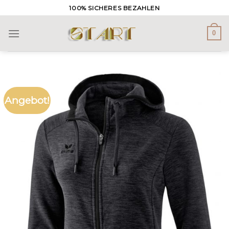
Skip
100% SICHERES BEZAHLEN
to
content
0
Angebot!