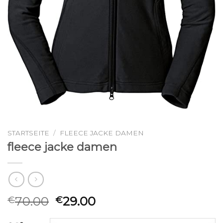
STARTSEITE
/
FLEECE JACKE DAMEN
fleece jacke damen
70.00
29.00
€
€