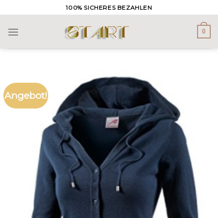
Skip
100% SICHERES BEZAHLEN
to
content
0
Angebot!