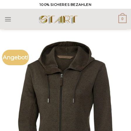
Skip
100% SICHERES BEZAHLEN
to
content
0
Angebot!