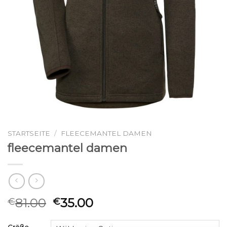
STARTSEITE
/
FLEECEMANTEL DAMEN
fleecemantel damen
81.00
35.00
€
€