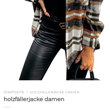
STARTSEITE
/
HOLZFÄLLERJACKE DAMEN
holzfällerjacke damen