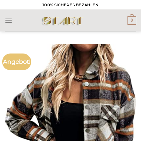
Skip
100% SICHERES BEZAHLEN
to
content
0
Angebot!