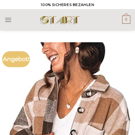
Skip
100% SICHERES BEZAHLEN
to
content
0
Angebot!