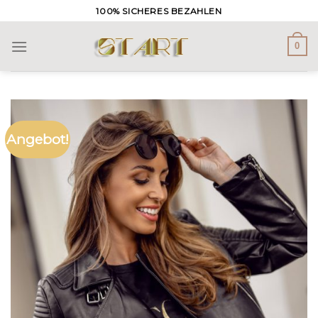
Skip
100% SICHERES BEZAHLEN
to
content
0
Angebot!