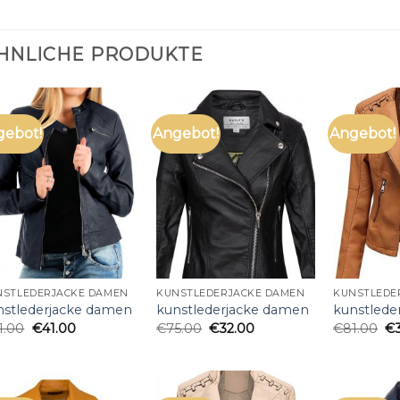
HNLICHE PRODUKTE
gebot!
Angebot!
Angebot!
NSTLEDERJACKE DAMEN
KUNSTLEDERJACKE DAMEN
KUNSTLEDE
nstlederjacke damen
kunstlederjacke damen
kunstlede
1.00
€
41.00
€
75.00
€
32.00
€
81.00
€