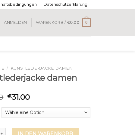
chäftsbedingungen
Datenschutzerklärung
0
ANMELDEN
WARENKORB /
€
0.00
TE
/
KUNSTLEDERJACKE DAMEN
tlederjacke damen
0
31.00
€
erjacke damen Menge
IN DEN WARENKORB