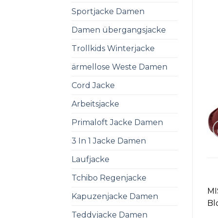
Sportjacke Damen
Damen übergangsjacke
Trollkids Winterjacke
ärmellose Weste Damen
Cord Jacke
Arbeitsjacke
Primaloft Jacke Damen
3 In 1 Jacke Damen
Laufjacke
Tchibo Regenjacke
MI
Kapuzenjacke Damen
Bl
Teddyjacke Damen