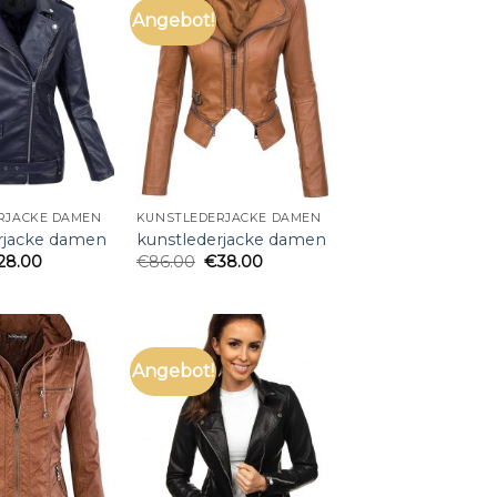
Angebot!
RJACKE DAMEN
KUNSTLEDERJACKE DAMEN
rjacke damen
kunstlederjacke damen
28.00
€
86.00
€
38.00
Angebot!