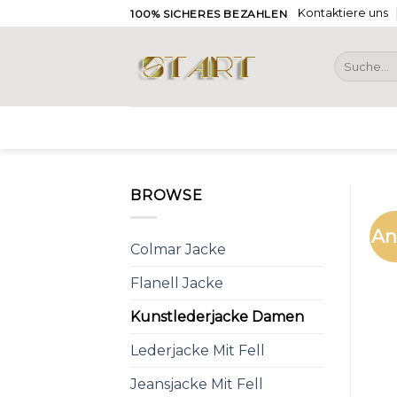
Skip
Kontaktiere uns
100% SICHERES BEZAHLEN
to
content
Suche
nach:
BROWSE
An
Colmar Jacke
Flanell Jacke
Kunstlederjacke Damen
Lederjacke Mit Fell
Jeansjacke Mit Fell