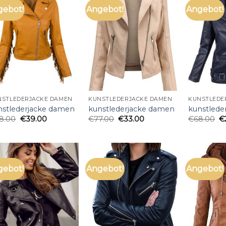
gebot!
Angebot!
Angebot!
NSTLEDERJACKE DAMEN
KUNSTLEDERJACKE DAMEN
KUNSTLEDE
nstlederjacke damen
kunstlederjacke damen
kunstlede
8.00
€
39.00
€
77.00
€
33.00
€
68.00
€
gebot!
Angebot!
Angebot!