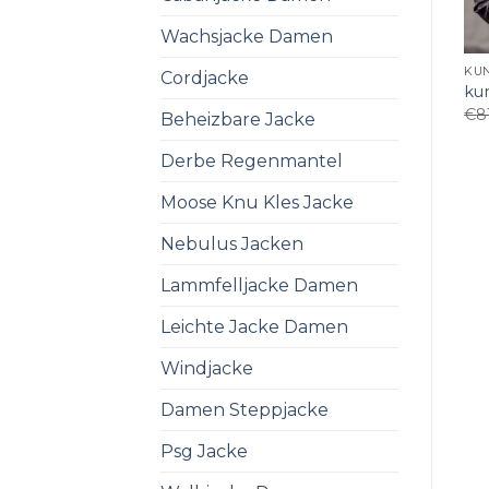
Wachsjacke Damen
KU
Cordjacke
ku
€
8
Beheizbare Jacke
Derbe Regenmantel
Moose Knu Kles Jacke
Nebulus Jacken
Lammfelljacke Damen
Leichte Jacke Damen
Windjacke
Damen Steppjacke
Psg Jacke