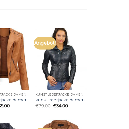
Angebot!
RJACKE DAMEN
KUNSTLEDERJACKE DAMEN
rjacke damen
kunstlederjacke damen
35.00
€
79.00
€
34.00