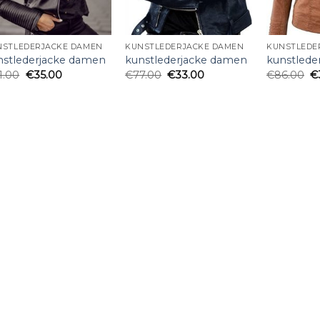
NSTLEDERJACKE DAMEN
KUNSTLEDERJACKE DAMEN
KUNSTLEDE
nstlederjacke damen
kunstlederjacke damen
kunstlede
1.00
€
35.00
€
77.00
€
33.00
€
86.00
€