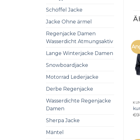
Schöffel Jacke
Ä
Jacke Ohne ärmel
Regenjacke Damen
Wasserdicht Atmungsaktiv
An
Lange Winterjacke Damen
Snowboardjacke
Motorrad Lederjacke
Derbe Regenjacke
Wasserdichte Regenjacke
KU
Damen
ku
€
9
Sherpa Jacke
Mäntel