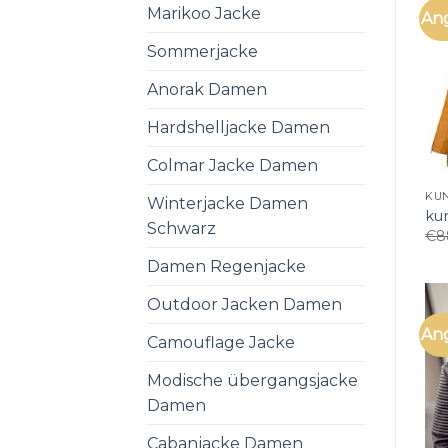
Marikoo Jacke
An
Sommerjacke
Anorak Damen
Hardshelljacke Damen
Colmar Jacke Damen
KU
Winterjacke Damen
ku
Schwarz
€
8
Damen Regenjacke
Outdoor Jacken Damen
An
Camouflage Jacke
Modische übergangsjacke
Damen
Cabanjacke Damen