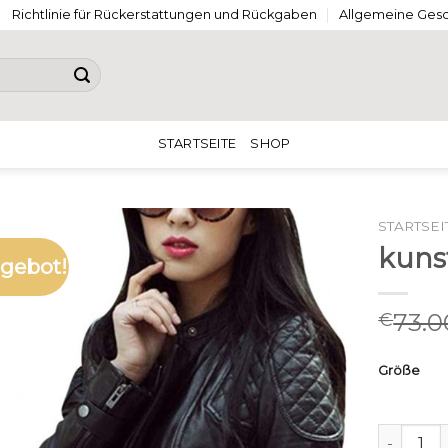
Richtlinie für Rückerstattungen und Rückgaben
Allgemeine Ges
STARTSEITE
SHOP
STARTSEI
kuns
gebot!
73.0
€
Größe
kunstled