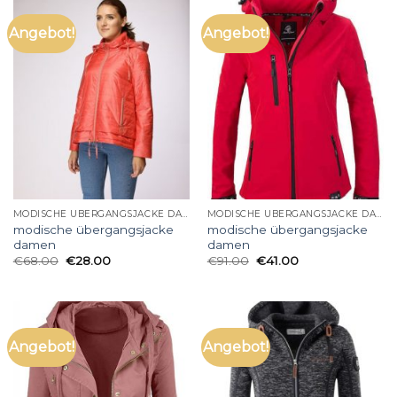
Angebot!
Angebot!
MODISCHE ÜBERGANGSJACKE DAMEN
MODISCHE ÜBERGANGSJACKE DAMEN
modische übergangsjacke
modische übergangsjacke
damen
damen
€
68.00
€
28.00
€
91.00
€
41.00
Angebot!
Angebot!