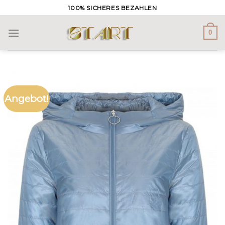
Skip
100% SICHERES BEZAHLEN
to
content
0
Angebot!