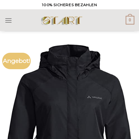
Skip
100% SICHERES BEZAHLEN
to
content
0
Angebot!