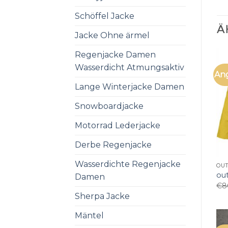
Schöffel Jacke
Ä
Jacke Ohne ärmel
Regenjacke Damen
Wasserdicht Atmungsaktiv
An
Lange Winterjacke Damen
Snowboardjacke
Motorrad Lederjacke
Derbe Regenjacke
Wasserdichte Regenjacke
OU
ou
Damen
€
8
Sherpa Jacke
Mäntel