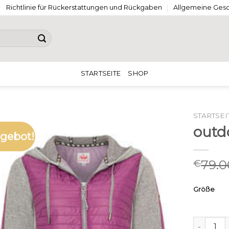
Richtlinie für Rückerstattungen und Rückgaben
Allgemeine Ges
STARTSEITE
SHOP
STARTSEI
outd
gebot!
79.0
€
Größe
outdoor 