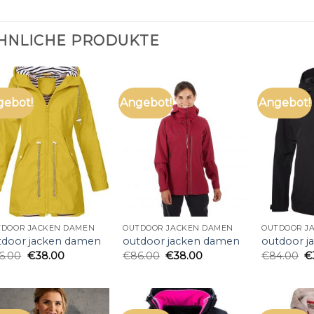
HNLICHE PRODUKTE
gebot!
Angebot!
Angebot!
TDOOR JACKEN DAMEN
OUTDOOR JACKEN DAMEN
OUTDOOR J
tdoor jacken damen
outdoor jacken damen
outdoor 
6.00
€
38.00
€
86.00
€
38.00
€
84.00
€