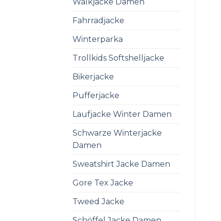
Walkjacke Damen
Fahrradjacke
Winterparka
Trollkids Softshelljacke
Bikerjacke
Pufferjacke
Laufjacke Winter Damen
Schwarze Winterjacke
Damen
Sweatshirt Jacke Damen
Gore Tex Jacke
Tweed Jacke
Schöffel Jacke Damen