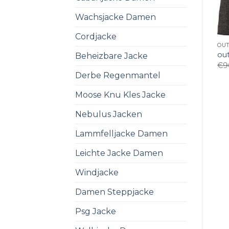
Wachsjacke Damen
Cordjacke
OU
ou
Beheizbare Jacke
€
9
Derbe Regenmantel
Moose Knu Kles Jacke
Nebulus Jacken
Lammfelljacke Damen
Leichte Jacke Damen
Windjacke
Damen Steppjacke
Psg Jacke