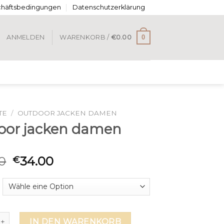
chäftsbedingungen
Datenschutzerklärung
0
ANMELDEN
WARENKORB /
€
0.00
TE
/
OUTDOOR JACKEN DAMEN
oor jacken damen
0
34.00
€
jacken damen Menge
IN DEN WARENKORB