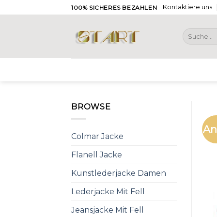
Skip
Kontaktiere uns
100% SICHERES BEZAHLEN
to
content
Suche
nach:
BROWSE
An
Colmar Jacke
Flanell Jacke
Kunstlederjacke Damen
Lederjacke Mit Fell
Jeansjacke Mit Fell