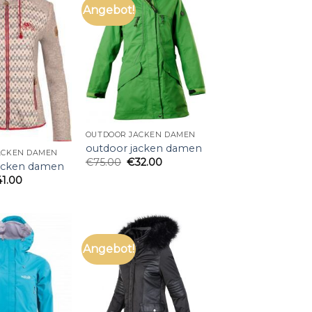
Angebot!
OUTDOOR JACKEN DAMEN
outdoor jacken damen
ACKEN DAMEN
€
75.00
€
32.00
jacken damen
41.00
Angebot!