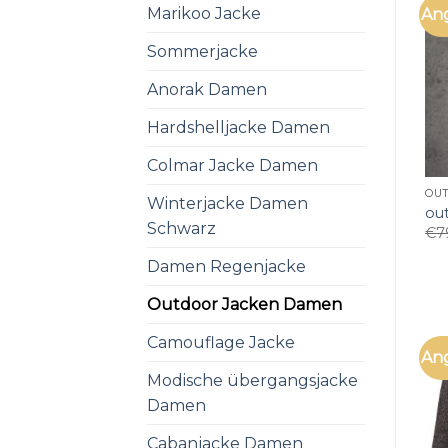
Marikoo Jacke
An
Sommerjacke
Anorak Damen
Hardshelljacke Damen
Colmar Jacke Damen
OU
Winterjacke Damen
ou
Schwarz
€
7
Damen Regenjacke
Outdoor Jacken Damen
Camouflage Jacke
An
Modische übergangsjacke
Damen
Cabanjacke Damen