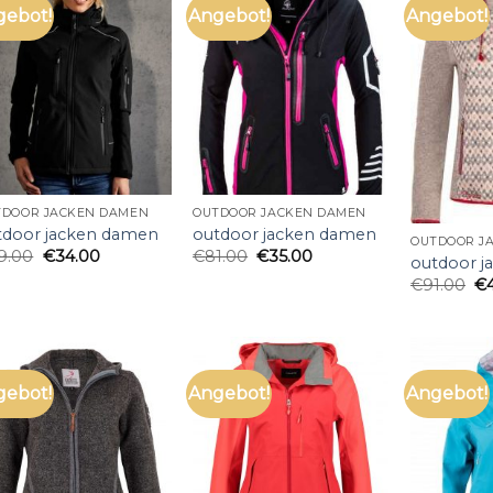
gebot!
Angebot!
Angebot!
TDOOR JACKEN DAMEN
OUTDOOR JACKEN DAMEN
tdoor jacken damen
outdoor jacken damen
OUTDOOR J
9.00
€
34.00
€
81.00
€
35.00
outdoor 
€
91.00
€
gebot!
Angebot!
Angebot!