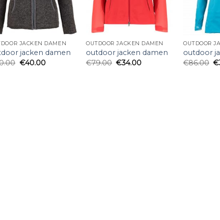
TDOOR JACKEN DAMEN
OUTDOOR JACKEN DAMEN
OUTDOOR J
tdoor jacken damen
outdoor jacken damen
outdoor 
0.00
€
40.00
€
79.00
€
34.00
€
86.00
€