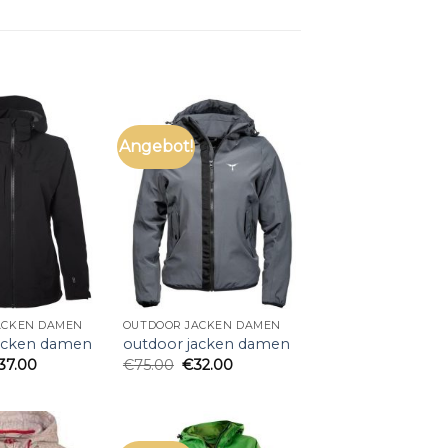
Angebot!
ACKEN DAMEN
OUTDOOR JACKEN DAMEN
jacken damen
outdoor jacken damen
37.00
€
75.00
€
32.00