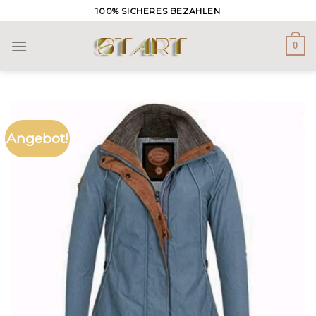
Skip
100% SICHERES BEZAHLEN
to
content
0
Angebot!