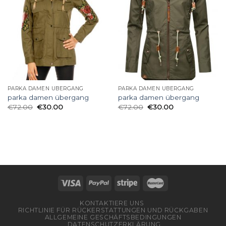
PARKA DAMEN ÜBERGANG
PARKA DAMEN ÜBERGANG
parka damen übergang
parka damen übergang
€
72.00
€
30.00
€
72.00
€
30.00
KONTAKTIERE UNS
RICHTLINIE FÜR RÜCKERSTATTUNGEN UND RÜCKGABEN
ALLGEMEINE GESCHÄFTSBEDINGUNGEN
DATENSCHUTZERKLÄRUNG