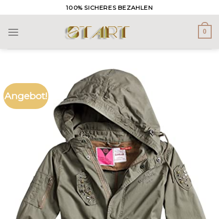
Skip
100% SICHERES BEZAHLEN
to
content
0
Angebot!