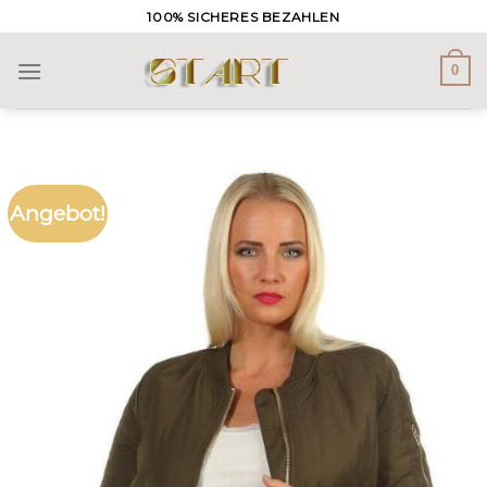
Skip
100% SICHERES BEZAHLEN
to
content
0
Angebot!